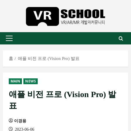
콘
텐
츠
로
바
기
로
본
가
메
기
홈
애플 비전 프로 (Vision Pro) 발표
뉴
MAIN
NEWS
애플 비전 프로 (Vision Pro) 발
표
이경용
2023-06-06