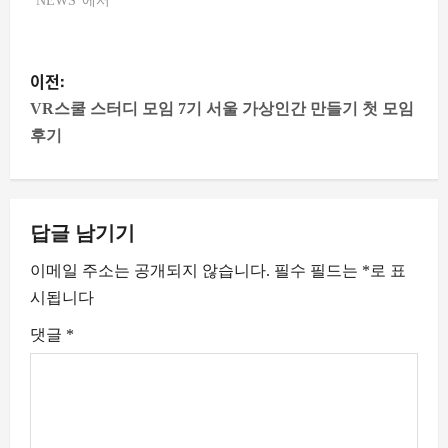
"NEWS"에서
게
이전:
시
VR스쿨 스터디 모임 7기 서울 가상인간 만들기 첫 모임
후기
물
내
답글 남기기
비
이메일 주소는 공개되지 않습니다.
필수 필드는
*
로 표
게
시됩니다
이
댓글
*
션