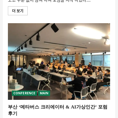
더 보기
12/4
부
산
메
타
버
스
스
터
디
첫
모
임
성
황
리
에
진
행
에
대
해
더
CONFERENCE
MAIN
읽
어
보
부산 ‘메타버스 크리에이터 & AI가상인간’ 포럼
기
후기