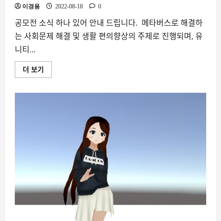
해
이경용
2022-08-18
0
더
읽
공모전 소식 하나 있어 안내 드립니다. ​ 메타버스로 해결하
어
보
는 사회문제 해결 및 생활 편의향상의 주제로 진행되며, 유
기
니티...
더 보기
[공
모
전]
2022
메
타
버
스
솔
루
션
챌
린
지
에
대
해
더
읽
어
보
기