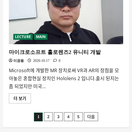
기
게
임
만
들
기
(초
급
용)
LECTURE
MAIN
에
대
해
마이크로소프트 홀로렌즈2 유니티 개발
더
읽
어
이경용
2020-10-17
0
보
기
Microsoft에 개발한 MR 장치로써 VR과 AR의 장점을 모
아놓은 혼합현실 장치인 Hololens 2 입니다.출시 된지는
좀 되었지만 미국...
더 보기
마
이
크
로
소
글
2
3
4
5
다음
1
프
트
홀
페
로