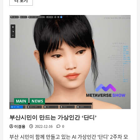
더 보기
스
쿨
스
터
디
모
임
7
기
서
울
가
상
인
간
만
들
기
첫
모
임
후
기
MAIN
NEWS
에
대
해
부산시민이 만드는 가상인간 ‘단디’
더
읽
어
이경용
2022-12-16
0
보
기
부산 시민이 함께 만들고 있는 AI 가상인간 ‘단디’ 2주차 모