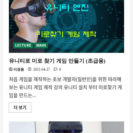
션
및
아
바
타
꾸
미
기
에
대
해
LECTURE
MAIN
더
읽
어
유니티로 미로 찾기 게임 만들기 (초급용)
보
기
이경용
2021-04-27
0
처음 게임을 제작하는 초보 개발자(일반인)을 위한 따라해
보는 유니티 게임 제작 강의 유니티 설치 부터 미로찾기 게
임을 만드는...
더 보기
유
니
티
로
미
로
찾