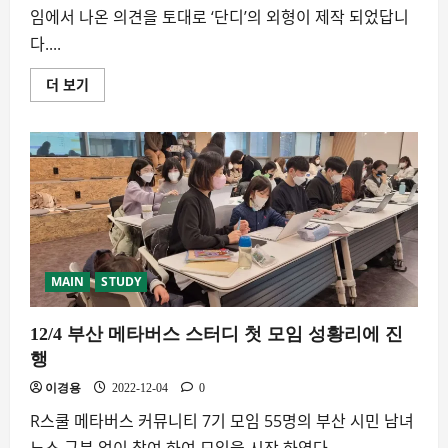
임에서 나온 의견을 토대로 ‘단디’의 외형이 제작 되었답니
다....
더 보기
부
산
시
민
이
만
드
는
가
상
인
간
‘단
디’에
대
MAIN
STUDY
해
더
읽
12/4 부산 메타버스 스터디 첫 모임 성황리에 진
어
보
행
기
이경용
2022-12-04
0
R스쿨 메타버스 커뮤니티 7기 모임 55명의 부산 시민 남녀
노소 구분 없이 참여 하여 모임을 시작 하였다....