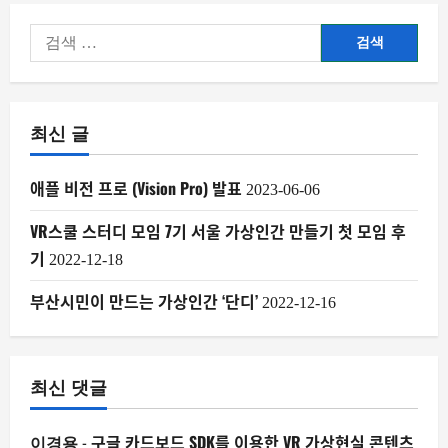
렌
즈
이
검
2
유
색:
니
지
티
개
발
매
에
최신 글
대
해
김
더
읽
애플 비전 프로 (Vision Pro) 발표
2023-06-06
어
보
기
VR스쿨 스터디 모임 7기 서울 가상인간 만들기 첫 모임 후
기
2022-12-18
부산시민이 만드는 가상인간 ‘단디’
2022-12-16
최신 댓글
-
구글 카드보드 SDK를 이용한 VR 가상현실 콘텐츠
이경용