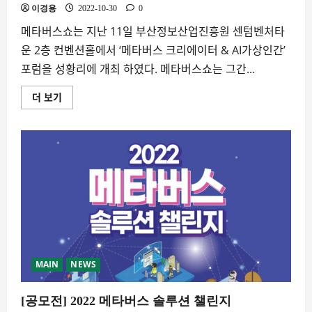
이경용
2022-10-30
0
메타버스쇼는 지난 11일 부산정보산업진흥원 센텀벤처타
운 2층 컨벤션홀에서 ‘메타버스 크리에이터 & AI가상인간’
포럼을 성황리에 개최 하였다. 메타버스쇼는 그간...
더 보기
부
산
‘메
타
버
스
크
리
에
이
터
&
AI
가
상
인
간’
포
MAIN
NEWS
럼
후
기
[공모전] 2022 메타버스 솔루션 챌린지
에
대