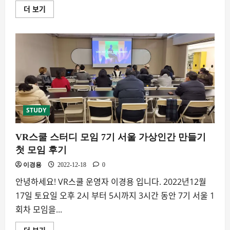
더 보기
애
플
비
전
프
로
(Vision
Pro)
발
표
에
대
해
더
읽
STUDY
어
보
기
VR스쿨 스터디 모임 7기 서울 가상인간 만들기
첫 모임 후기
이경용
2022-12-18
0
안녕하세요! VR스쿨 운영자 이경용 입니다. 2022년12월
17일 토요일 오후 2시 부터 5시까지 3시간 동안 7기 서울 1
회차 모임을...
VR