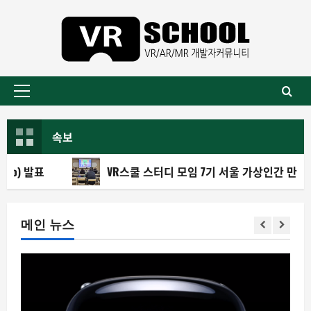
콘
텐
츠
로
바
기
로
본
가
메
속보
기
뉴
표
VR스쿨 스터디 모임 7기 서울 가상인간 만들기 첫 모
메인 뉴스
STUDY